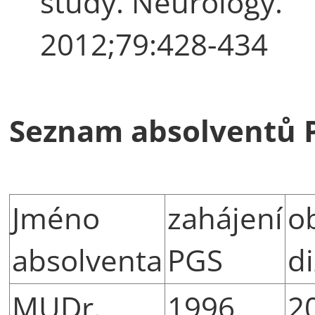
study. Neurology.
2012;79:428-434
Seznam absolventů 
Jméno
zahájení
o
absolventa
PGS
d
MUDr.
1996
2