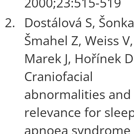
2000;23:515-519
2.
Dostálová S, Šonka
Šmahel Z, Weiss V,
Marek J, Hořínek D
Craniofacial
abnormalities and 
relevance for slee
apnoea syndrome