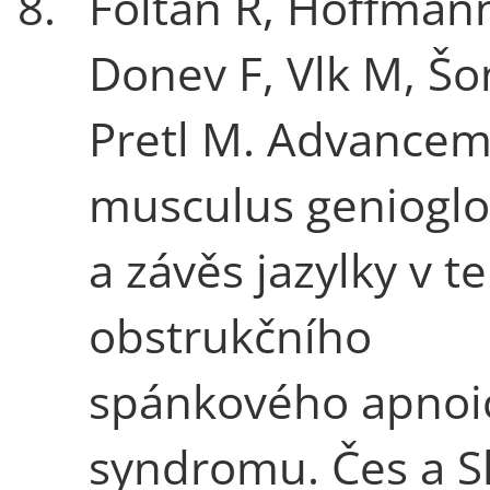
8.
Foltán R, Hoffmann
Donev F, Vlk M, Šo
Pretl M. Advance
musculus genioglo
a závěs jazylky v te
obstrukčního
spánkového apnoi
syndromu. Čes a S