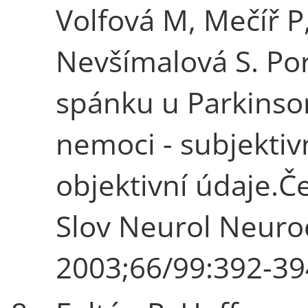
Volfová M, Mečíř P
Nevšímalová S. Po
spánku u Parkinso
nemoci - subjektiv
objektivní údaje.Č
Slov Neurol Neuro
2003;66/99:392-39