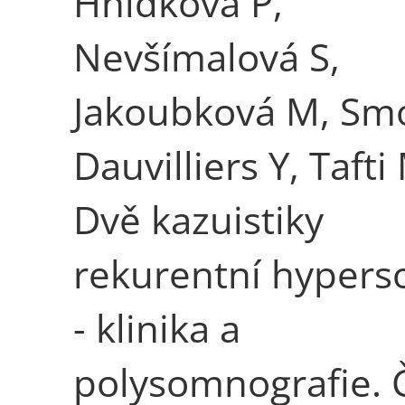
Hnídková P,
Nevšímalová S,
Jakoubková M, Smo
Dauvilliers Y, Tafti
Dvě kazuistiky
rekurentní hyper
- klinika a
polysomnografie. 