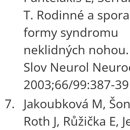
T. Rodinné a spora
formy syndromu
neklidných nohou.
Slov Neurol Neuro
2003;66/99:387-39
7.
Jakoubková M, Šon
Roth J, Růžička E, J