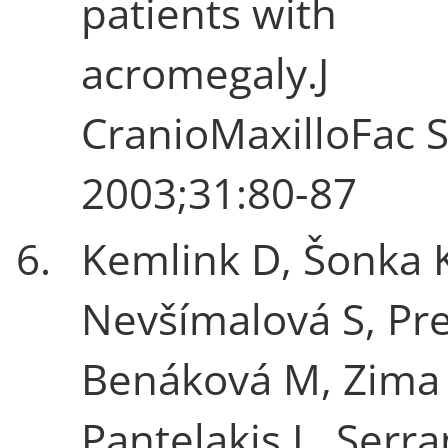
patients with
acromegaly.J
CranioMaxilloFac 
2003;31:80-87
6.
Kemlink D, Šonka 
Nevšímalová S, Pre
Benáková M, Zima 
Pantelakis L, Serr