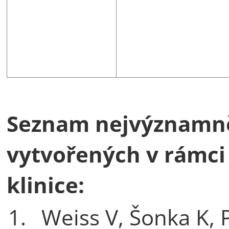
Seznam nejvýznamně
vytvořených v rámci
klinice:
1.
Weiss V, Šonka K, P