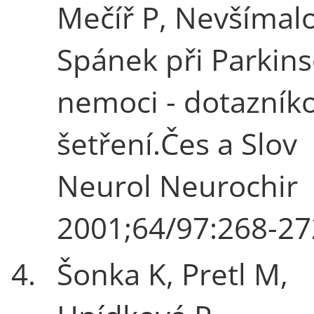
Mečíř P, Nevšímalo
Spánek při Parkin
nemoci - dotazník
šetření.Čes a Slov
Neurol Neurochir
2001;64/97:268-27
4.
Šonka K, Pretl M,