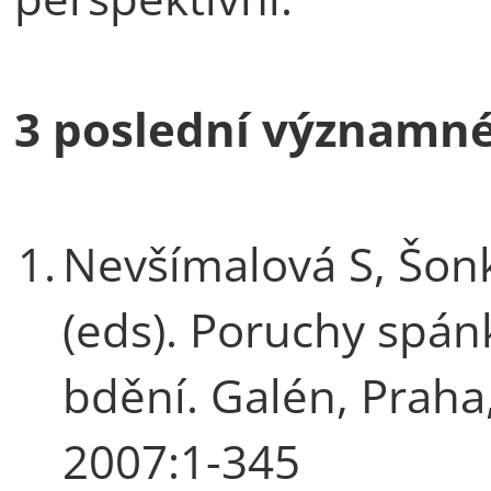
3 poslední významné
1.
Nevšímalová S, Šon
(eds). Poruchy spán
bdění. Galén, Praha
2007:1-345