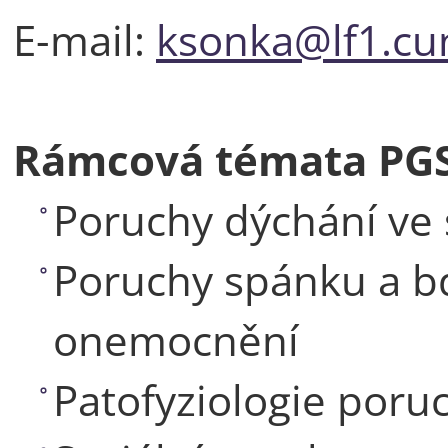
E-mail:
ksonka@lf1.cun
Rámcová témata PGS
Poruchy dýchání ve
Poruchy spánku a b
onemocnění
Patofyziologie poru