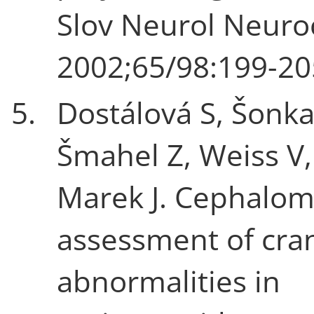
Slov Neurol Neuro
2002;65/98:199-20
5.
Dostálová S, Šonka
Šmahel Z, Weiss V,
Marek J. Cephalom
assessment of cran
abnormalities in