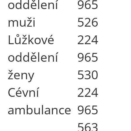
oddělení
965
muži
526
Lůžkové
224
oddělení
965
ženy
530
Cévní
224
ambulance
965
563