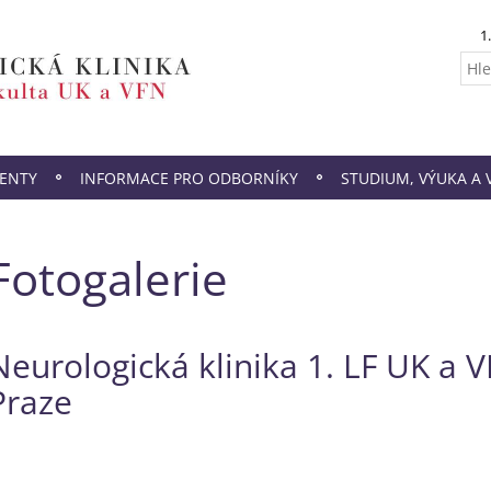
1
IENTY
INFORMACE PRO ODBORNÍKY
STUDIUM, VÝUKA A 
Fotogalerie
Neurologická klinika 1. LF UK a 
Praze