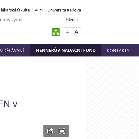
. lékařská fakulta
VFN
Univerzita Karlova
HENNERŮV NADAČNÍ FOND
VZDĚLÁVÁNÍ
KONTAKTY
VFN v