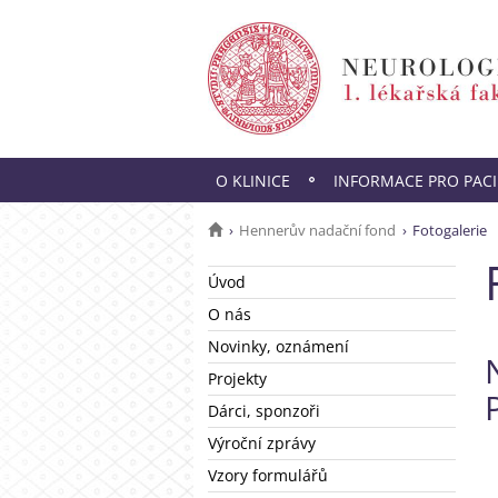
O KLINICE
INFORMACE PRO PAC
Hennerův nadační fond
Fotogalerie
Úvod
O nás
Novinky, oznámení
Projekty
Dárci, sponzoři
Výroční zprávy
Vzory formulářů