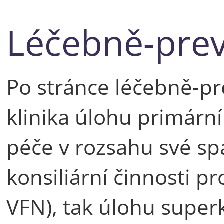
Léčebně-prev
Po stránce léčebně-pr
klinika úlohu primárn
péče v rozsahu své sp
konsiliární činnosti p
VFN), tak úlohu superk