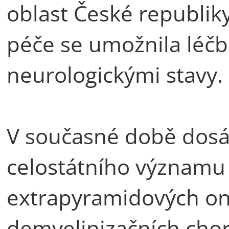
oblast České republiky
péče se umožnila léčb
neurologickými stavy.
V současné době dosáh
celostátního významu
extrapyramidových o
demyelinizačních chor