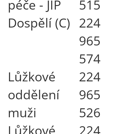
péče - JIP
515
Dospělí (C)
224
965
574
Lůžkové
224
oddělení
965
muži
526
Lůžkové
224