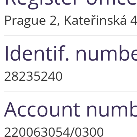
Prague 2, Kateřinská 
Identif. numb
28235240
Account num
220063054/0300