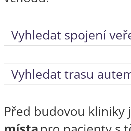
Vyhledat spojení ve
Vyhledat trasu aute
Před budovou kliniky j
místa
pro pacienty s 