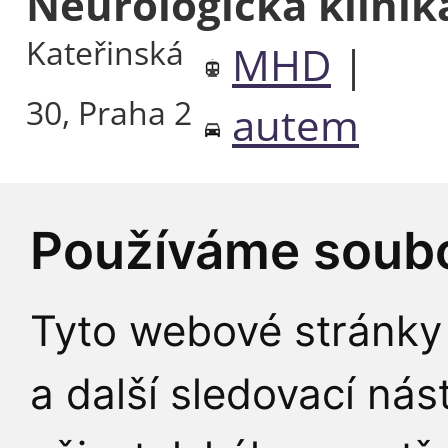
Neurologická klini
Kateřinská
MHD
|
30, Praha 2
autem
Neurologická klini
Používáme soubo
Viničná 9,
MHD
|
Tyto webové stránky 
Praha 2
autem
a další sledovací nás