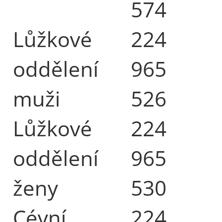
574
Lůžkové
224
oddělení
965
muži
526
Lůžkové
224
oddělení
965
ženy
530
Cévní
224